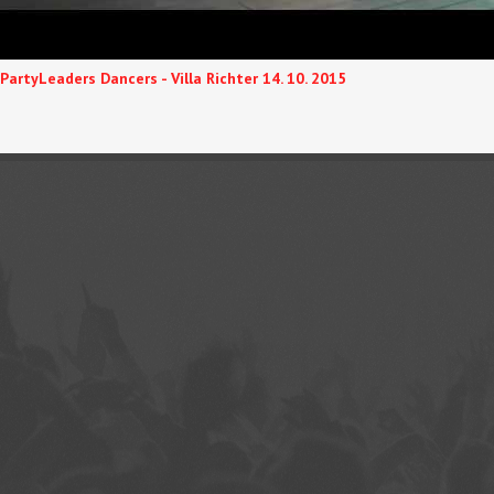
PartyLeaders Dancers - Villa Richter 14. 10. 2015