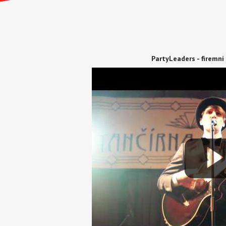
PartyLeaders - firemní 