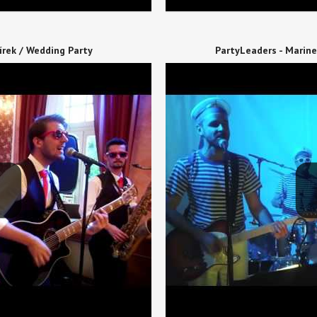
írek / Wedding Party
PartyLeaders - Marine