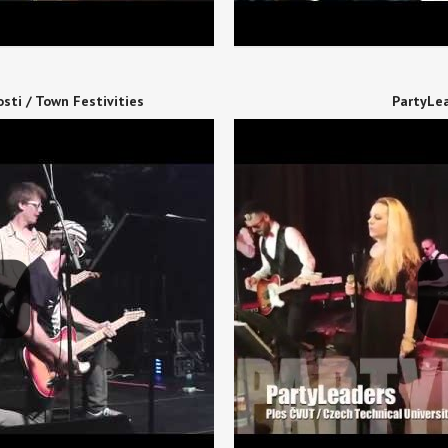
sti / Town Festivities
PartyLea