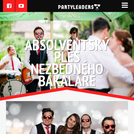
ABSOLVENTSKÝ
PLES
NEZBEDNÉHO
BAKALÁŘE