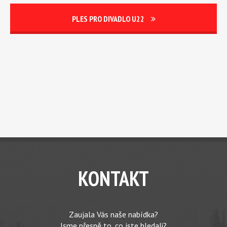
PLES PRO DIVADLO U22
KONTAKT
Zaujala Vás naše nabídka?
Jsme přesně to, co jste hledali?