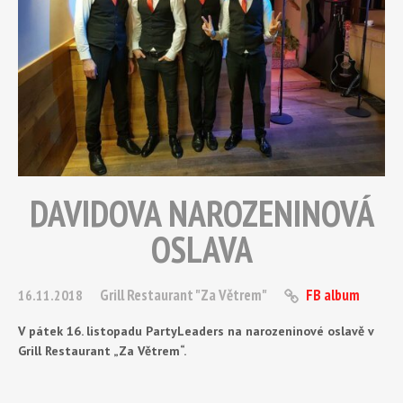
DAVIDOVA NAROZENINOVÁ
OSLAVA
Grill Restaurant "Za Větrem"
FB album
16.11.2018
V pátek 16. listopadu PartyLeaders na narozeninové oslavě v
Grill Restaurant „Za Větrem“.