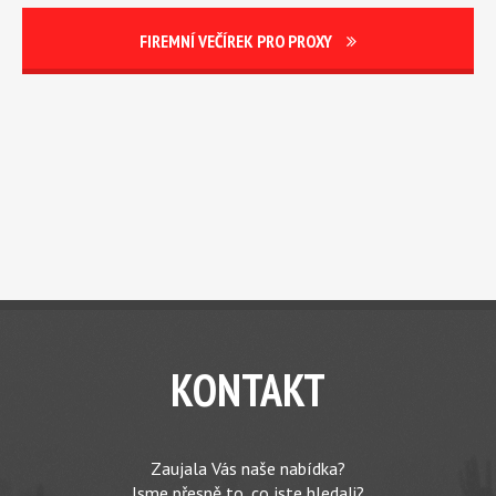
FIREMNÍ VEČÍREK PRO PROXY
KONTAKT
Zaujala Vás naše nabídka?
Jsme přesně to, co jste hledali?