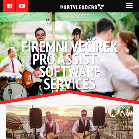
FIREMNÍ VEČÍREK
PRO ASSIST –
SOFTWARE
SERVICES