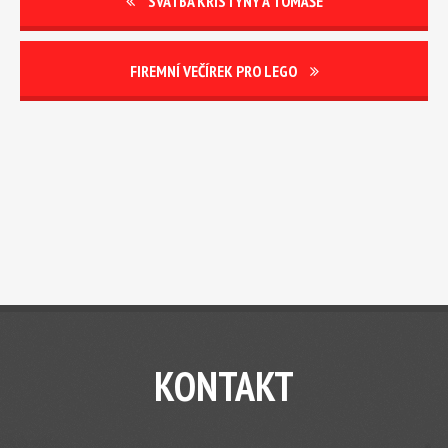
SVATBA KRISTÝNY A TOMÁŠE
FIREMNÍ VEČÍREK PRO LEGO
KONTAKT