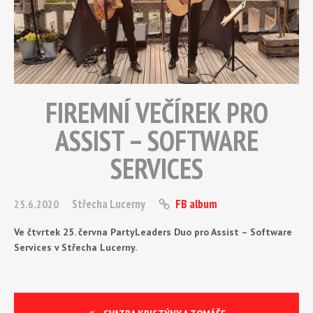
FIREMNÍ VEČÍREK PRO
ASSIST – SOFTWARE
SERVICES
Střecha Lucerny
FB album
25.6.2020
Ve čtvrtek 25. června PartyLeaders Duo pro Assist – Software
Services v Střecha Lucerny.