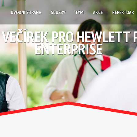
ÚVODNÍ STRANA
SLUŽBY
TÝM
AKCE
REPERTOÁR
 VEČÍREK PRO HEWLETT
ENTERPRISE