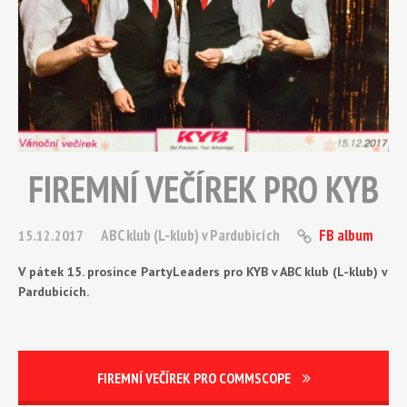
FIREMNÍ VEČÍREK PRO KYB
ABC klub (L-klub) v Pardubicích
FB album
15.12.2017
V pátek 15. prosince PartyLeaders pro KYB v ABC klub (L-klub) v
Pardubicích.
FIREMNÍ VEČÍREK PRO COMMSCOPE