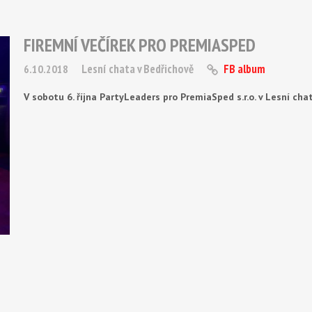
FIREMNÍ VEČÍREK PRO PREMIASPED
Lesní chata v Bedřichově
FB album
6.10.2018
V sobotu 6. října PartyLeaders pro PremiaSped s.r.o. v Lesní cha