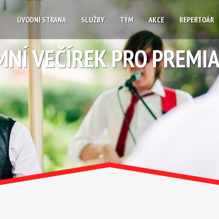
ÚVODNÍ STRANA
SLUŽBY
TÝM
AKCE
REPERTOÁR
MNÍ VEČÍREK PRO PREMI