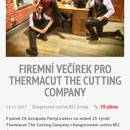
FIREMNÍ VEČÍREK PRO
THERMACUT THE CUTTING
COMPANY
Kongresové centru REC Group
FB album
24.11.2017
V pátek 24. listopadu PartyLeaders na oslavě 25. výročí
Thermacut The Cutting Company v Kongresovém centru REC