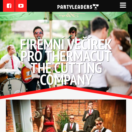
FIREMNÍ VEČÍREK
PRO THERMACUT
THE CUTTING
COMPANY