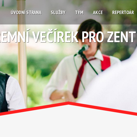
ÚVODNÍ STRANA
SLUŽBY
TÝM
AKCE
REPERTOÁR
REMNÍ VEČÍREK PRO ZENT