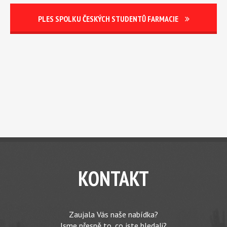
PLES SPOLKU ČESKÝCH STUDENTŮ FARMACIE
KONTAKT
Zaujala Vás naše nabídka?
Jsme přesně to, co jste hledali?