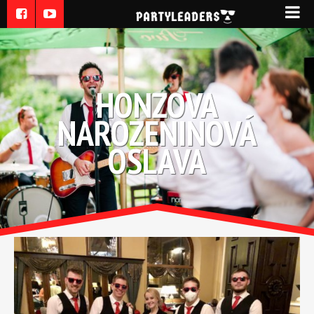
HONZOVA
NAROZENINOVÁ
OSLAVA