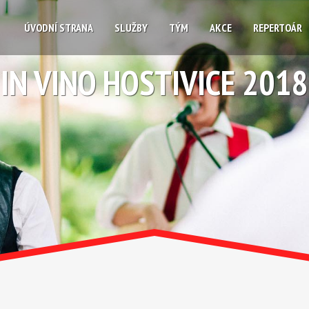
ÚVODNÍ STRANA
SLUŽBY
TÝM
AKCE
REPERTOÁR
IN VINO HOSTIVICE 2018