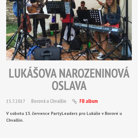
LUKÁŠOVA NAROZENINOVÁ
OSLAVA
Borová u Chvalšin
FB album
15.7.2017
V sobotu 15. července PartyLeaders pro Lukáše v Borové u
Chvalšin.