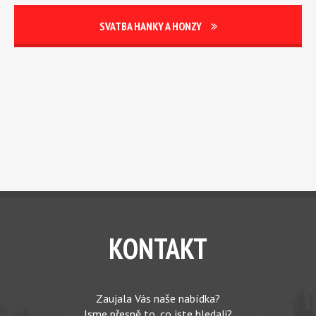
SVATBA HANKY A HONZY
KONTAKT
Zaujala Vás naše nabídka?
Jsme přesně to, co jste hledali?