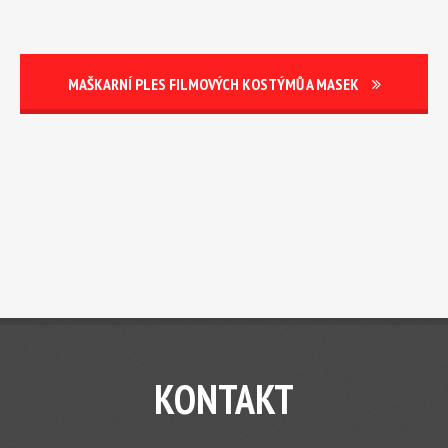
MAŠKARNÍ PLES FILMOVÝCH KOSTÝMŮ A MASEK
KONTAKT