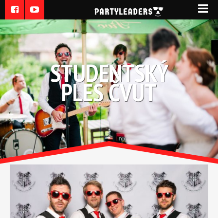
STUDENTSKÝ
PLES ČVUT