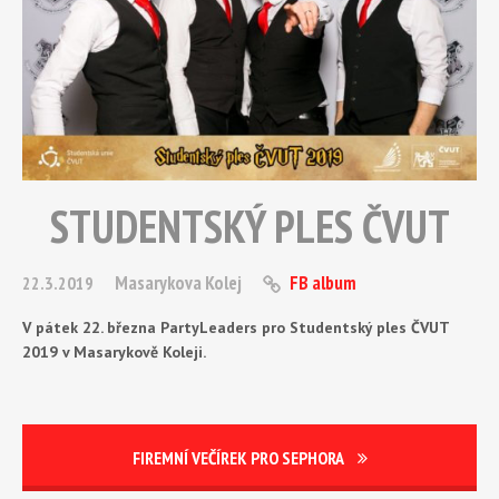
STUDENTSKÝ PLES ČVUT
Masarykova Kolej
FB album
22.3.2019
V pátek 22. března PartyLeaders pro Studentský ples ČVUT
2019 v Masarykově Koleji.
FIREMNÍ VEČÍREK PRO SEPHORA