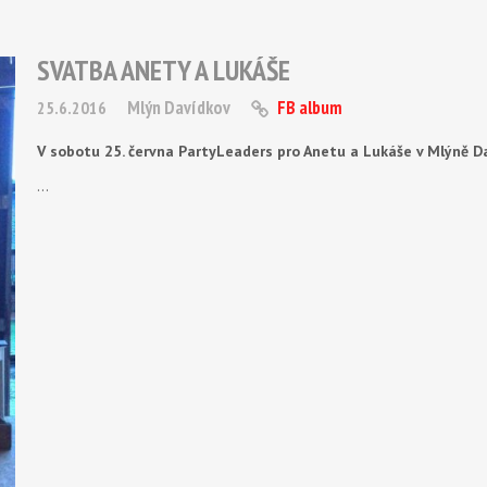
SVATBA ANETY A LUKÁŠE
Mlýn Davídkov
FB album
25.6.2016
V sobotu 25. června PartyLeaders pro Anetu a Lukáše v Mlýně D
…