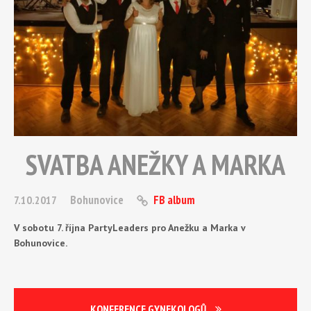
SVATBA ANEŽKY A MARKA
Bohunovice
FB album
7.10.2017
V sobotu 7. října PartyLeaders pro Anežku a Marka v
Bohunovice.
KONFERENCE GYNEKOLOGŮ