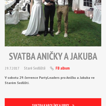
SVATBA ANIČKY A JAKUBA
Staré Sedliště
FB album
29.7.2017
V sobotu 29. července PartyLeaders pro Aničku a Jakuba ve
Starém Sedlišti.
SVATBA KAROLÍNY A JIRKY