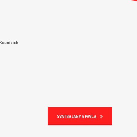
Kounicích.
SVATBA JANY A PAVLA