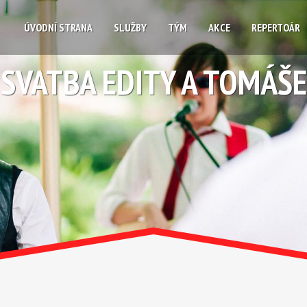
ÚVODNÍ STRANA
SLUŽBY
TÝM
AKCE
REPERTOÁR
SVATBA EDITY A TOMÁŠE