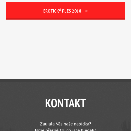
EROTICKÝ PLES 2018
KONTAKT
Zaujala Vás naše nabídka?
Jsme přesně to, co jste hledali?