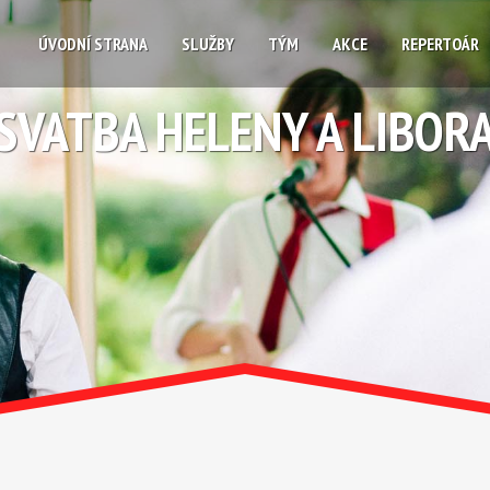
ÚVODNÍ STRANA
SLUŽBY
TÝM
AKCE
REPERTOÁR
SVATBA HELENY A LIBOR