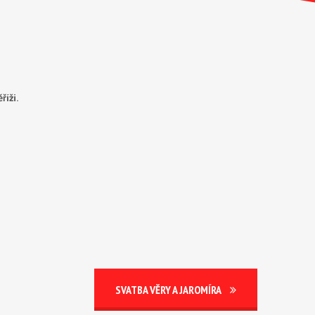
íži.
SVATBA VĚRY A JAROMÍRA