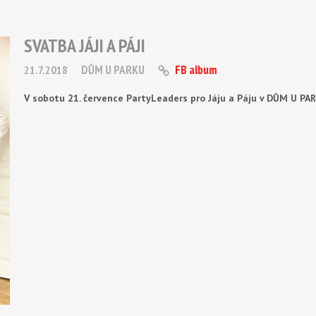
SVATBA JÁJI A PÁJI
DŮM U PARKU
FB album
21.7.2018
V sobotu 21. července PartyLeaders pro Jáju a Páju v DŮM U PA