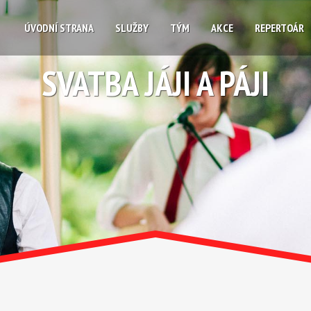
ÚVODNÍ STRANA
SLUŽBY
TÝM
AKCE
REPERTOÁR
SVATBA JÁJI A PÁJI