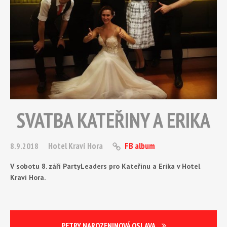
SVATBA KATEŘINY A ERIKA
Hotel Kraví Hora
FB album
8.9.2018
V sobotu 8. září PartyLeaders pro Kateřinu a Erika v Hotel
Kraví Hora.
PETRY NAROZENINOVÁ OSLAVA