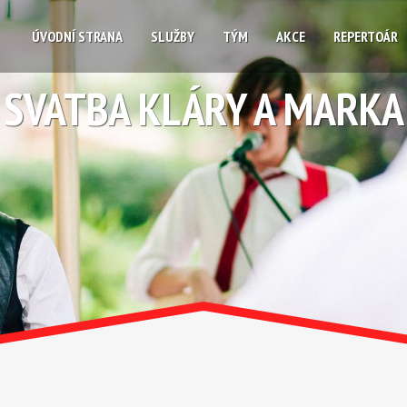
ÚVODNÍ STRANA
SLUŽBY
TÝM
AKCE
REPERTOÁR
SVATBA KLÁRY A MARKA