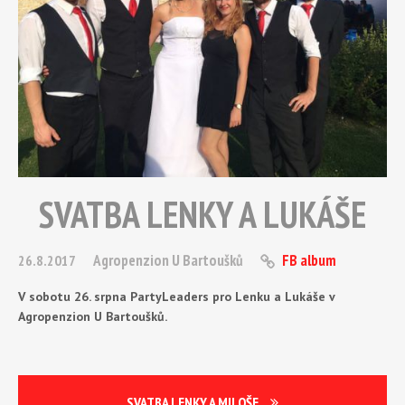
SVATBA LENKY A LUKÁŠE
Agropenzion U Bartoušků
FB album
26.8.2017
V sobotu 26. srpna PartyLeaders pro Lenku a Lukáše v
Agropenzion U Bartoušků.
SVATBA LENKY A MILOŠE