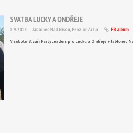
SVATBA LUCKY A ONDŘEJE
Jablonec Nad Nisou, Penzion Artur
FB album
8.9.2018
V sobotu 8. září PartyLeaders pro Lucku a Ondřeje v Jablonec Na