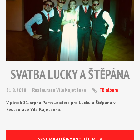
SVATBA LUCKY A ŠTĚPÁNA
Restaurace Vila Kajetánka
FB album
31.8.2018
V pátek 31. srpna PartyLeaders pro Lucku a Štěpána v
Restaurace Vila Kajetánka.
SVATBA KATEŘINY A VOJTĚCHA