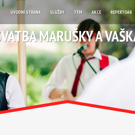
ÚVODNÍ STRANA
SLUŽBY
TÝM
AKCE
REPERTOÁR
SVATBA MARUŠKY A VAŠK