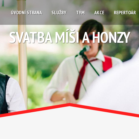
ÚVODNÍ STRANA
SLUŽBY
TÝM
AKCE
REPERTOÁR
SVATBA MÍŠI A HONZY