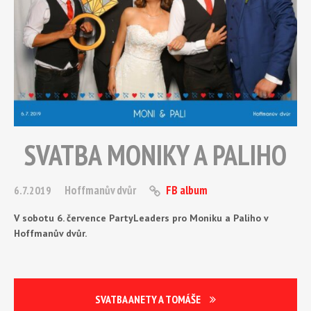
SVATBA MONIKY A PALIHO
Hoffmanův dvůr
FB album
6.7.2019
V sobotu 6. července PartyLeaders pro Moniku a Paliho v
Hoffmanův dvůr.
SVATBA ANETY A TOMÁŠE