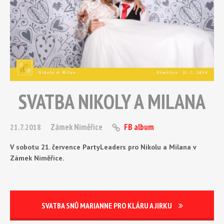
SVATBA NIKOLY A MILANA
Zámek Niměřice
FB album
21.7.2018
V sobotu 21. července PartyLeaders pro Nikolu a Milana v
Zámek Niměřice.
SVATBA SNŮ MARIANNE PRO KLÁRU A JIRKU