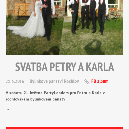
SVATBA PETRY A KARLA
Bylinkové panství Rochlov
FB album
21.5.2016
V sobotu 21. května PartyLeaders pro Petru a Karla v
rochlovském bylinkovém panství.
…