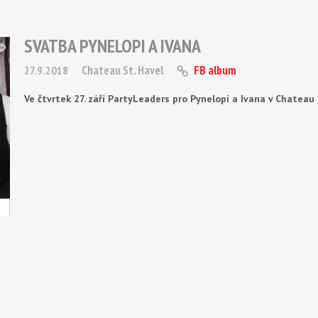
SVATBA PYNELOPI A IVANA
Chateau St. Havel
FB album
27.9.2018
Ve čtvrtek 27. září PartyLeaders pro Pynelopi a Ivana v Chateau 