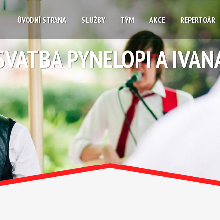
ÚVODNÍ STRANA
SLUŽBY
TÝM
AKCE
REPERTOÁR
SVATBA PYNELOPI A IVAN