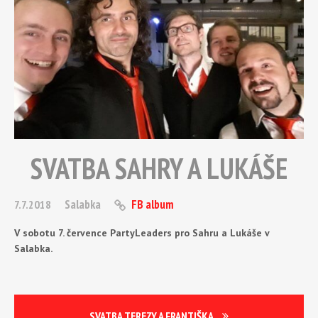
SVATBA SAHRY A LUKÁŠE
Salabka
FB album
7.7.2018
V sobotu 7. července PartyLeaders pro Sahru a Lukáše v
Salabka.
SVATBA TEREZY A FRANTIŠKA