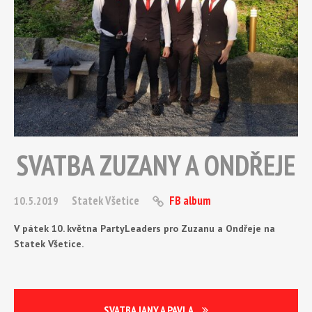
SVATBA ZUZANY A ONDŘEJE
Statek Všetice
FB album
10.5.2019
V pátek 10. května PartyLeaders pro Zuzanu a Ondřeje na
Statek Všetice.
SVATBA JANY A PAVLA