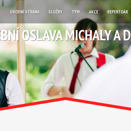
ÚVODNÍ STRANA
SLUŽBY
TÝM
AKCE
REPERTOÁR
BNÍ OSLAVA MICHALY A 