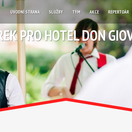
ÚVODNÍ STRANA
SLUŽBY
TÝM
AKCE
REPERTOÁR
REK PRO HOTEL DON GIO