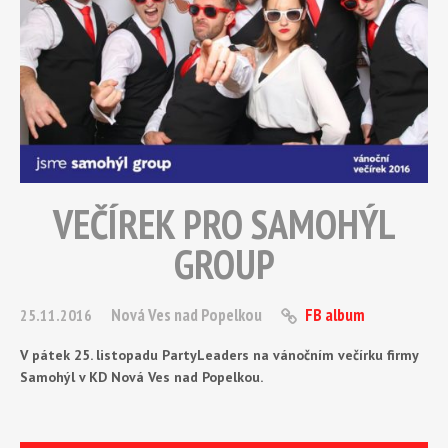
VEČÍREK PRO SAMOHÝL
GROUP
Nová Ves nad Popelkou
FB album
25.11.2016
V pátek 25. listopadu PartyLeaders na vánočním večírku firmy
Samohýl v KD Nová Ves nad Popelkou.