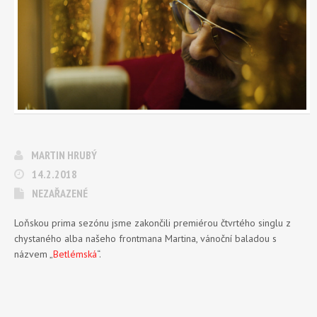
MARTIN HRUBÝ
14.2.2018
NEZAŘAZENÉ
Loňskou prima sezónu jsme zakončili premiérou čtvrtého singlu z
chystaného alba našeho frontmana Martina, vánoční baladou s
názvem „
Betlémská
“.