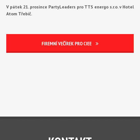
V pátek 21. prosince PartyLeaders pro TTS energo s.r.o. v Hotel
Atom Třebíč.
FIREMNÍ VEČÍREK PRO CIEE