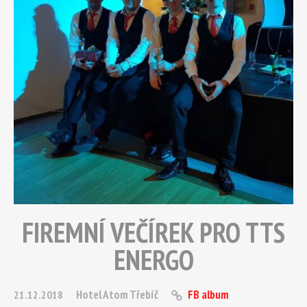
FIREMNÍ VEČÍREK PRO TTS
ENERGO
Hotel Atom Třebíč
FB album
21.12.2018