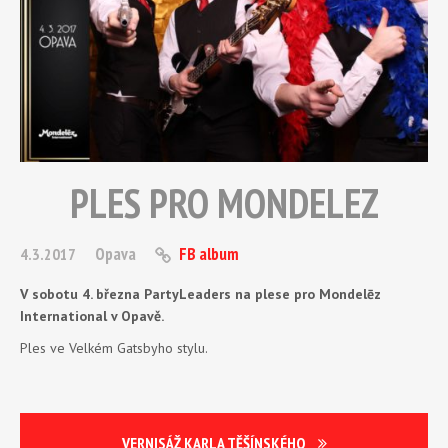
PLES PRO MONDELEZ
Opava
FB album
4.3.2017
V sobotu 4. března PartyLeaders na plese pro Mondelēz
International v Opavě.
Ples ve Velkém Gatsbyho stylu.
VERNISÁŽ KARLA TĚŠÍNSKÉHO