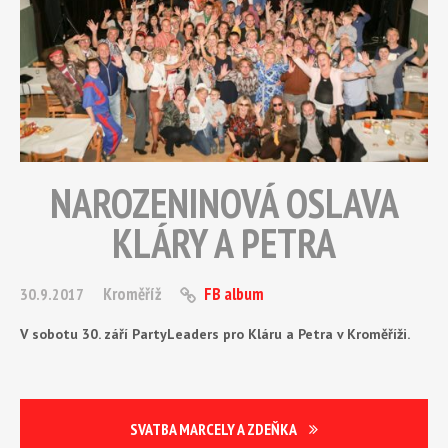
NAROZENINOVÁ OSLAVA
KLÁRY A PETRA
Kroměříž
FB album
30.9.2017
V sobotu 30. září PartyLeaders pro Kláru a Petra v Kroměříži.
SVATBA MARCELY A ZDEŇKA