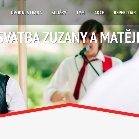
ÚVODNÍ STRANA
SLUŽBY
TÝM
AKCE
REPERTOÁR
SVATBA ZUZANY A MATĚJ