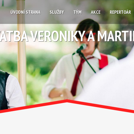
ÚVODNÍ STRANA
SLUŽBY
TÝM
AKCE
REPERTOÁR
ATBA VERONIKY A MART